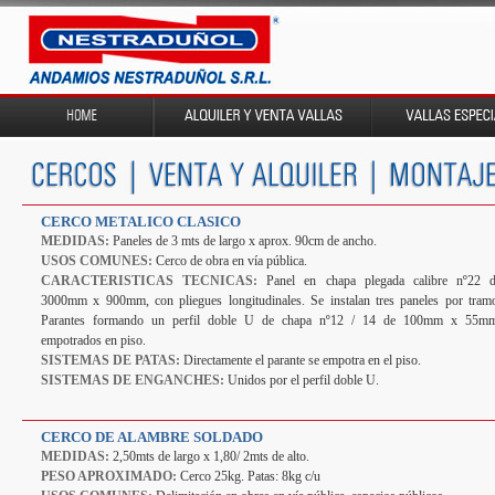
CERCO METALICO CLASICO
MEDIDAS:
Paneles de 3 mts de largo x aprox. 90cm de ancho.
USOS COMUNES:
Cerco de obra en vía pública.
CARACTERISTICAS TECNICAS:
Panel en chapa plegada calibre nº22 
3000mm x 900mm, con pliegues longitudinales. Se instalan tres paneles por tram
Parantes formando un perfil doble U de chapa nº12 / 14 de 100mm x 55m
empotrados en piso.
SISTEMAS DE PATAS:
Directamente el parante se empotra en el piso.
SISTEMAS DE ENGANCHES:
Unidos por el perfil doble U.
CERCO DE ALAMBRE SOLDADO
MEDIDAS:
2,50mts de largo x 1,80/ 2mts de alto.
PESO APROXIMADO:
Cerco 25kg. Patas: 8kg c/u