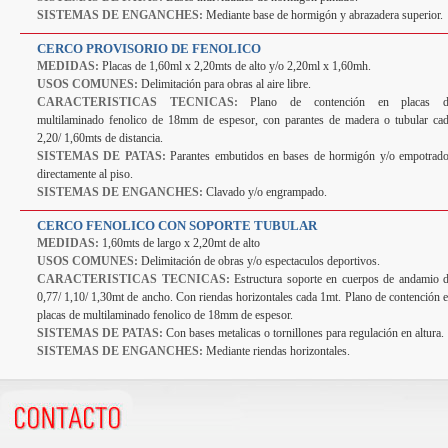
SISTEMAS DE ENGANCHES:
Mediante base de hormigón y abrazadera superior.
CERCO PROVISORIO DE FENOLICO
MEDIDAS:
Placas de 1,60ml x 2,20mts de alto y/o 2,20ml x 1,60mh.
USOS COMUNES:
Delimitación para obras al aire libre.
CARACTERISTICAS TECNICAS:
Plano de contención en placas d
multilaminado fenolico de 18mm de espesor, con parantes de madera o tubular ca
2,20/ 1,60mts de distancia.
SISTEMAS DE PATAS:
Parantes embutidos en bases de hormigón y/o empotrad
directamente al piso.
SISTEMAS DE ENGANCHES:
Clavado y/o engrampado.
CERCO FENOLICO CON SOPORTE TUBULAR
MEDIDAS:
1,60mts de largo x 2,20mt de alto
USOS COMUNES:
Delimitación de obras y/o espectaculos deportivos.
CARACTERISTICAS TECNICAS:
Estructura soporte en cuerpos de andamio 
0,77/ 1,10/ 1,30mt de ancho. Con riendas horizontales cada 1mt. Plano de contención 
placas de multilaminado fenolico de 18mm de espesor.
SISTEMAS DE PATAS:
Con bases metalicas o tornillones para regulación en altura.
SISTEMAS DE ENGANCHES:
Mediante riendas horizontales.