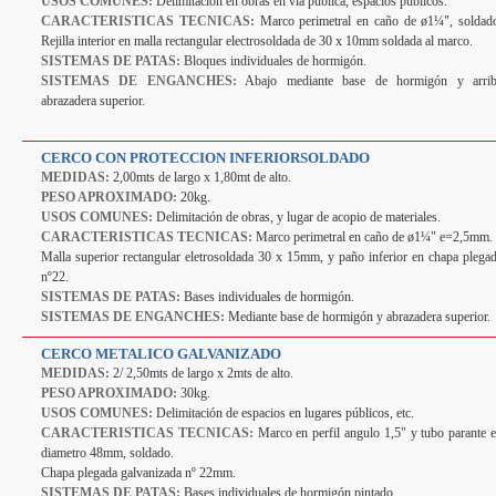
USOS COMUNES:
Delimitación en obras en vía pública, espacios públicos.
CARACTERISTICAS TECNICAS:
Marco perimetral en caño de ø1¼", soldad
Rejilla interior en malla rectangular electrosoldada de 30 x 10mm soldada al marco.
SISTEMAS DE PATAS:
Bloques individuales de hormigón.
SISTEMAS DE ENGANCHES:
Abajo mediante base de hormigón y arri
abrazadera superior.
CERCO CON PROTECCION INFERIORSOLDADO
MEDIDAS:
2,00mts de largo x 1,80mt de alto.
PESO APROXIMADO:
20kg.
USOS COMUNES:
Delimitación de obras, y lugar de acopio de materiales.
CARACTERISTICAS TECNICAS:
Marco perimetral en caño de ø1¼" e=2,5mm.
Malla superior rectangular eletrosoldada 30 x 15mm, y paño inferior en chapa plega
nº22.
SISTEMAS DE PATAS:
Bases individuales de hormigón.
SISTEMAS DE ENGANCHES:
Mediante base de hormigón y abrazadera superior.
CERCO METALICO GALVANIZADO
MEDIDAS:
2/ 2,50mts de largo x 2mts de alto.
PESO APROXIMADO:
30kg.
USOS COMUNES:
Delimitación de espacios en lugares públicos, etc.
CARACTERISTICAS TECNICAS:
Marco en perfil angulo 1,5" y tubo parante 
diametro 48mm, soldado.
Chapa plegada galvanizada nº 22mm.
SISTEMAS DE PATAS:
Bases individuales de hormigón pintado.