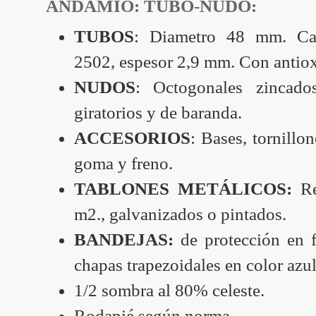
ANDAMIO: TUBO-NUDO:
TUBOS
: Diametro 48 mm. Ca
2502, espesor 2,9 mm. Con antio
NUDOS
: Octogonales zincad
giratorios y de baranda.
ACCESORIOS
: Bases, tornillo
goma y freno.
TABLONES METÁLICOS:
Re
m2., galvanizados o pintados.
BANDEJAS:
de protección en 
chapas trapezoidales en color azul
1/2 sombra al 80% celeste.
Rodapié según norma.